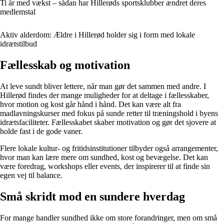
Ti år med vækst – sådan har Hillerøds sportsklubber ændret deres
medlemstal
Aktiv alderdom: Ældre i Hillerød holder sig i form med lokale
idrætstilbud
Fællesskab og motivation
At leve sundt bliver lettere, når man gør det sammen med andre. I
Hillerød findes der mange muligheder for at deltage i fællesskaber,
hvor motion og kost går hånd i hånd. Det kan være alt fra
madlavningskurser med fokus på sunde retter til træningshold i byens
idrætsfaciliteter. Fællesskabet skaber motivation og gør det sjovere at
holde fast i de gode vaner.
Flere lokale kultur- og fritidsinstitutioner tilbyder også arrangementer,
hvor man kan lære mere om sundhed, kost og bevægelse. Det kan
være foredrag, workshops eller events, der inspirerer til at finde sin
egen vej til balance.
Små skridt mod en sundere hverdag
For mange handler sundhed ikke om store forandringer, men om små