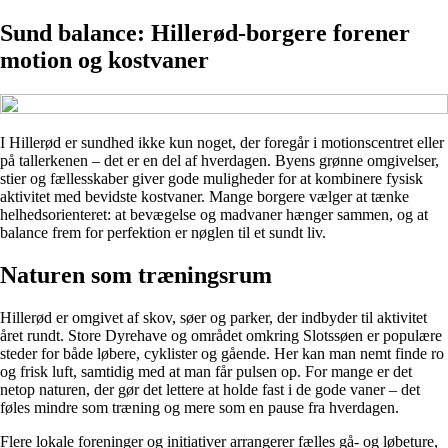
Sund balance: Hillerød-borgere forener
motion og kostvaner
I Hillerød er sundhed ikke kun noget, der foregår i motionscentret eller
på tallerkenen – det er en del af hverdagen. Byens grønne omgivelser,
stier og fællesskaber giver gode muligheder for at kombinere fysisk
aktivitet med bevidste kostvaner. Mange borgere vælger at tænke
helhedsorienteret: at bevægelse og madvaner hænger sammen, og at
balance frem for perfektion er nøglen til et sundt liv.
Naturen som træningsrum
Hillerød er omgivet af skov, søer og parker, der indbyder til aktivitet
året rundt. Store Dyrehave og området omkring Slotssøen er populære
steder for både løbere, cyklister og gående. Her kan man nemt finde ro
og frisk luft, samtidig med at man får pulsen op. For mange er det
netop naturen, der gør det lettere at holde fast i de gode vaner – det
føles mindre som træning og mere som en pause fra hverdagen.
Flere lokale foreninger og initiativer arrangerer fælles gå- og løbeture,