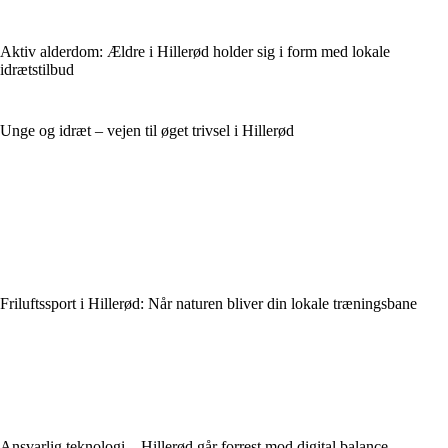
Aktiv alderdom: Ældre i Hillerød holder sig i form med lokale
idrætstilbud
Unge og idræt – vejen til øget trivsel i Hillerød
Friluftssport i Hillerød: Når naturen bliver din lokale træningsbane
Ansvarlig teknologi – Hillerød går forrest mod digital balance