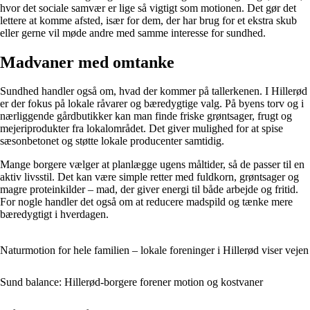
hvor det sociale samvær er lige så vigtigt som motionen. Det gør det
lettere at komme afsted, især for dem, der har brug for et ekstra skub
eller gerne vil møde andre med samme interesse for sundhed.
Madvaner med omtanke
Sundhed handler også om, hvad der kommer på tallerkenen. I Hillerød
er der fokus på lokale råvarer og bæredygtige valg. På byens torv og i
nærliggende gårdbutikker kan man finde friske grøntsager, frugt og
mejeriprodukter fra lokalområdet. Det giver mulighed for at spise
sæsonbetonet og støtte lokale producenter samtidig.
Mange borgere vælger at planlægge ugens måltider, så de passer til en
aktiv livsstil. Det kan være simple retter med fuldkorn, grøntsager og
magre proteinkilder – mad, der giver energi til både arbejde og fritid.
For nogle handler det også om at reducere madspild og tænke mere
bæredygtigt i hverdagen.
Naturmotion for hele familien – lokale foreninger i Hillerød viser vejen
Sund balance: Hillerød-borgere forener motion og kostvaner