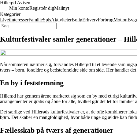
Hillerød Avisen
Min konto
Registrér dig
Mailnyt
Kategorier
Livet
Interesser
Familie
Spis
Aktiviteter
Bolig
Erhverv
Forbrug
Motion
Bygg
Kulturfestivaler samler generationer – Hill
Når sommeren nærmer sig, forvandles Hillerød til et levende samlings
tværs – børn, forældre og bedsteforældre side om side. Her handler de
En by i feststemning
Hillerød har gennem årene markeret sig som en by med et rigt kulturliv
arrangementer er gratis og åbne for alle, hvilket gør det let for familier 
Det særlige ved Hillerøds kulturfestivaler er, at de ofte kombinerer loka
børn. Det skaber en mangfoldighed, hvor både unge og ældre kan finde n
Fællesskab på tværs af generationer