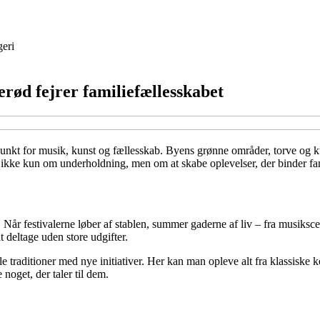
eri
erød fejrer familiefællesskabet
punkt for musik, kunst og fællesskab. Byens grønne områder, torve og 
t ikke kun om underholdning, men om at skabe oplevelser, der binder f
. Når festivalerne løber af stablen, summer gaderne af liv – fra musiks
at deltage uden store udgifter.
le traditioner med nye initiativer. Her kan man opleve alt fra klassiske k
oget, der taler til dem.