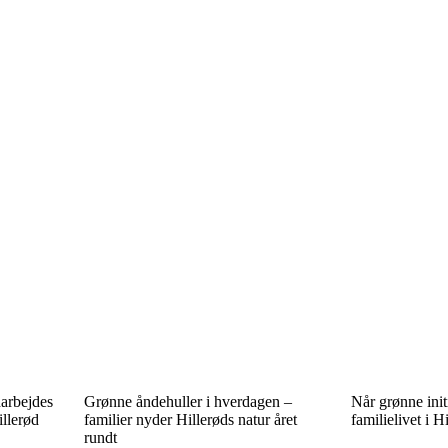
darbejdes
Grønne åndehuller i hverdagen –
Når grønne initi
illerød
familier nyder Hillerøds natur året
familielivet i H
rundt