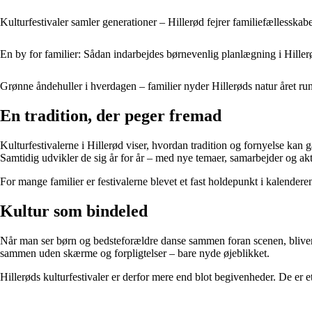
Kulturfestivaler samler generationer – Hillerød fejrer familiefællesskabe
En by for familier: Sådan indarbejdes børnevenlig planlægning i Hiller
Grønne åndehuller i hverdagen – familier nyder Hillerøds natur året ru
En tradition, der peger fremad
Kulturfestivalerne i Hillerød viser, hvordan tradition og fornyelse kan g
Samtidig udvikler de sig år for år – med nye temaer, samarbejder og aktiv
For mange familier er festivalerne blevet et fast holdepunkt i kalend
Kultur som bindeled
Når man ser børn og bedsteforældre danse sammen foran scenen, bliver de
sammen uden skærme og forpligtelser – bare nyde øjeblikket.
Hillerøds kulturfestivaler er derfor mere end blot begivenheder. De er 