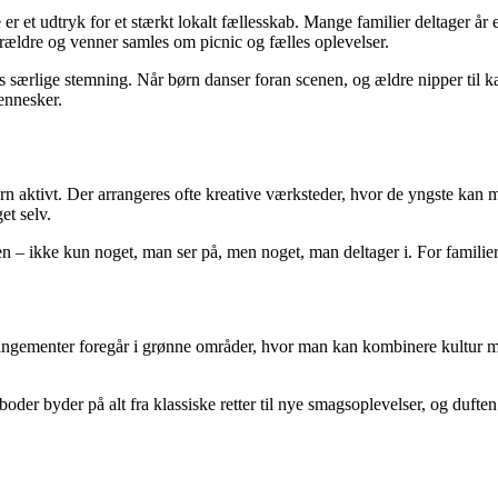
 et udtryk for et stærkt lokalt fællesskab. Mange familier deltager år eft
rældre og venner samles om picnic og fælles oplevelser.
s særlige stemning. Når børn danser foran scenen, og ældre nipper til ka
ennesker.
n aktivt. Der arrangeres ofte kreative værksteder, hvor de yngste kan 
et selv.
en – ikke kun noget, man ser på, men noget, man deltager i. For familier
ngementer foregår i grønne områder, hvor man kan kombinere kultur med 
der byder på alt fra klassiske retter til nye smagsoplevelser, og duften