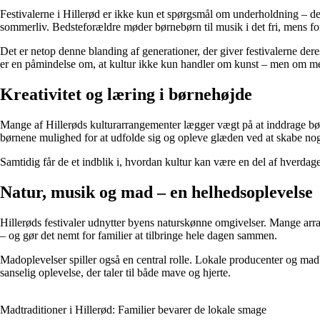
Festivalerne i Hillerød er ikke kun et spørgsmål om underholdning – de er
sommerliv. Bedsteforældre møder børnebørn til musik i det fri, mens fo
Det er netop denne blanding af generationer, der giver festivalerne dere
er en påmindelse om, at kultur ikke kun handler om kunst – men om m
Kreativitet og læring i børnehøjde
Mange af Hillerøds kulturarrangementer lægger vægt på at inddrage bør
børnene mulighed for at udfolde sig og opleve glæden ved at skabe nog
Samtidig får de et indblik i, hvordan kultur kan være en del af hverdag
Natur, musik og mad – en helhedsoplevelse
Hillerøds festivaler udnytter byens naturskønne omgivelser. Mange arra
– og gør det nemt for familier at tilbringe hele dagen sammen.
Madoplevelser spiller også en central rolle. Lokale producenter og madbo
sanselig oplevelse, der taler til både mave og hjerte.
Madtraditioner i Hillerød: Familier bevarer de lokale smage