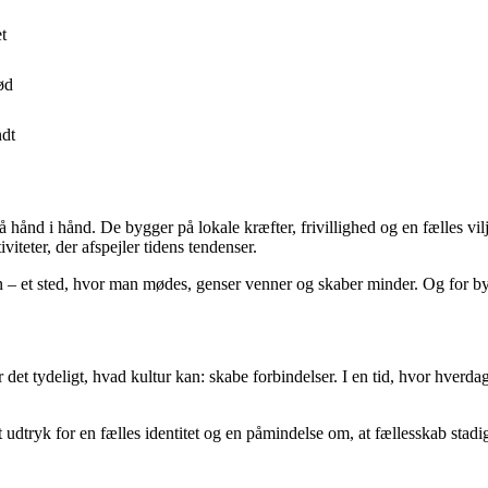
t
ød
ndt
å hånd i hånd. De bygger på lokale kræfter, frivillighed og en fælles vil
iteter, der afspejler tidens tendenser.
eren – et sted, hvor man mødes, genser venner og skaber minder. Og for
t tydeligt, hvad kultur kan: skabe forbindelser. I en tid, hvor hverdag
et udtryk for en fælles identitet og en påmindelse om, at fællesskab st