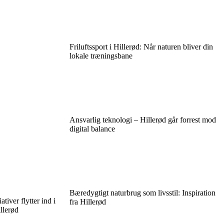
Friluftssport i Hillerød: Når naturen bliver din
lokale træningsbane
Ansvarlig teknologi – Hillerød går forrest mod
digital balance
Bæredygtigt naturbrug som livsstil: Inspiration
ativer flytter ind i
fra Hillerød
illerød